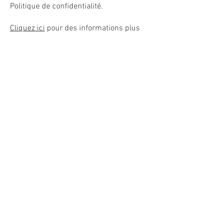
Politique de confidentialité.
Cliquez ici
pour des informations plus
détaillées sur comment formuler votre
politique de confidentialité.
© 2021 par VRJ
Plomberie Chauffage